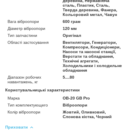
деревина, Нержавіюча
сталь, Пластик, Сталь,
Тверда деревина, Фанера,
Кольоровий метал, Чавун
Вага віброопори
600 грам
Діаметр віброопори
120 мм
Тип запчастини
Оригінал
Області застосування
Вентилятори, Генератори,
Компресори, Кондиціонери,
Насоси та насосні станції,
Верстати та обладнання,
Технічні агрегати,
Холодильники і холодильне
обладнання
Діапазон робочих
5....80
навантажень, кг
Користувальницькі характеристики
Марка
ОВ-20 GB Pro
Тип комплектующего
Віброопори
Колір віброопори
Жовтий, Оливковий,
Слонова кістка, Чорний
Приховати