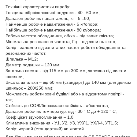
Технічні характеристики виробу:
Товщина віброізолюючої подушки - 40...60 мм;
Діапазон робочих навантажень, кг - 5...80;
Найменше робоче навантаження - 5 кг/опора;
Найбільше робоче навантаження - 80 кг/опора;
Робоча частота обладнання, об/хв – під запит клієнта;
Мінімальна резонансна частота, Гц – під запит клієнта;
Колір - залежно від запитаних частот роботи обладнання та
резонансних частот;
Шпилька – М12;
Діаметр подушки – 120 мм;
Загальна висота - від 115 мм до 300 мм, залежно від висоти
шпильки;
Висота шпильки – від 60 мм (стандарт) до 140 мм (для деяких
шпильок – 200/250 мм);
Можливість роботи зовні будівлі або на відкритому повітрі -
так;
Стійкість до СОЖ/бензомаслостійкість - абсолютна;
Діапазон робочих температур: від - 30 ° С до + 120 ° С;
Коефіцієнт звукопоглинання – 1.0;
Кліматичне виконання - У1, У2, У3, УХЛ1, УХЛ-4, УТ1.5;
Колір: чорний (стандартний) чи жовтий.
Для більш важкого обладнання компанія GB TRADE виробляє