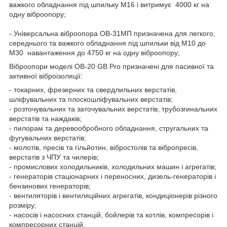
важкого обладнання під шпильку М16 і витримує 4000 кг на
одну віброопору;
- Універсальна віброопора ОВ-31МП призначена для легкого,
середнього та важкого обладнання під шпильки від М10 до
М30 навантаження до 4750 кг на одну віброопору;
Віброопори моделі ОВ-20 GB Pro призначені для пасивної та
активної віброізоляції:
- токарних, фрезерних та свердлильних верстатів,
шліфувальних та плоскошліфувальних верстатів;
- розточувальних та заточувальних верстатів, трубозгинальних
верстатів та наждаків;
- пилорам та деревообробного обладнання, стругальних та
фугувальних верстатів;
- молотів, пресів та гільйотин, вібростолів та вібропресів,
верстатів з ЧПУ та чилерів;
- промислових холодильників, холодильних машин і агрегатів;
- генераторів стаціонарних і переносних, дизель-генераторів і
бензинових генераторів;
- вентиляторів і вентиляційних агрегатів, кондиціонерів різного
розміру;
- насосів і насосних станцій, бойлерів та котлів, компресорів і
компресорних станцій.