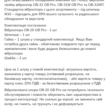
лінійку віброопор ОВ-31 GB Pro, ОВ-31М GB Pro та ОВ-31МП.
Стандартна віброопора з цього асортименту – під шпильку
М16 – підходить для 99% всього сучасного та радянського
обладнання та верстатів.
Комплектація постачання:
Віброопора ОВ-20 GB Pro - 1 шт.
Шпилька – 1 шт.
Гайка – 1 штука у стандартній комплектації. Якщо Вам
потрібна друга гайка - обов'язково повідомте про це перед
замовленням і вона буде додана безкоштовно до кожної
віброопори.
Шайба – 2 шт.
Ціна за 1 штуку у повній комплектації: актуальна вартість,
зазначена у картці товару (готівковий розрахунок, на
банківську картку, післяплата/наложка), - або вартість товару у
картці плюс 20% ПДВ - за безготівковим розрахунком з ПДВ.
Віброізолюючі опори ОВ-20 GB Pro не потребують технічного
обслуговування і повністю зберігають свої характеристики в
процесі експлуатації. Не схильні до корозії, не змінюють свій
колір, не гниють, не трухнуть і не деформуються.