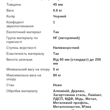
Товщина
45 мм
Вага
0.6 кг
Колір
Чорний
Коефіцієнт
1
звукопоглинання
Екологічний матеріал
Так
Група матеріалу по
НГ (негорючий)
горючості
Ступінь жорсткості
Напівжорсткий
Еластичність матеріалу
Так
Висота шпильки
Від 60 мм (стандарт) до 250
мм
Мінімальний вагу на опору
5 кг
Максимальна вага на
80 кг
опору
Стан
Нове
Обробка матеріалу
Алюміній, Дерево,
Загартована сталь, Ламінат,
ЛДСП, МДФ, Мідь, Метал,
Металевий профіль,
Металопластик, М'яка