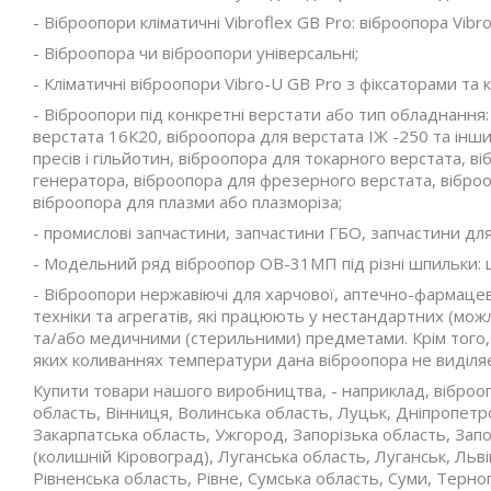
- Віброопори кліматичні Vibroflex GB Pro: віброопора Vib
- Віброопора чи віброопори універсальні;
- Кліматичні віброопори Vibro-U GB Pro з фіксаторами та 
- Віброопори під конкретні верстати або тип обладнання:
верстата 16К20, віброопора для верстата ІЖ -250 та інши
пресів і гільйотин, віброопора для токарного верстата, 
генератора, віброопора для фрезерного верстата, віброо
віброопора для плазми або плазморіза;
- промислові запчастини, запчастини ГБО, запчастини для 
- Модельний ряд віброопор ОВ-31МП під різні шпильки: 
- Віброопори нержавіючі для харчової, аптечно-фармацев
техніки та агрегатів, які працюють у нестандартних (мож
та/або медичними (стерильними) предметами. Крім того, д
яких коливаннях температури дана віброопора не виділя
Купити товари нашого виробництва, - наприклад, віброопо
область, Вінниця, Волинська область, Луцьк, Дніпропет
Закарпатська область, Ужгород, Запорізька область, Запо
(колишній Кіровоград), Луганська область, Луганськ, Льв
Рівненська область, Рівне, Сумська область, Суми, Терно