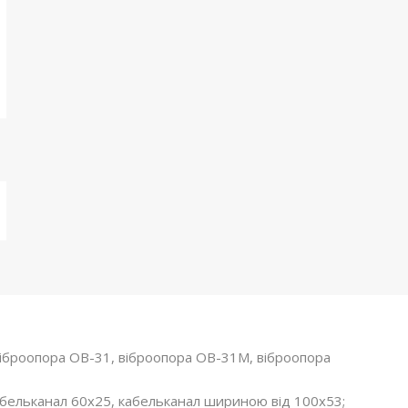
 віброопора ОВ-31, віброопора ОВ-31М, віброопора
кабельканал 60х25, кабельканал шириною від 100х53;