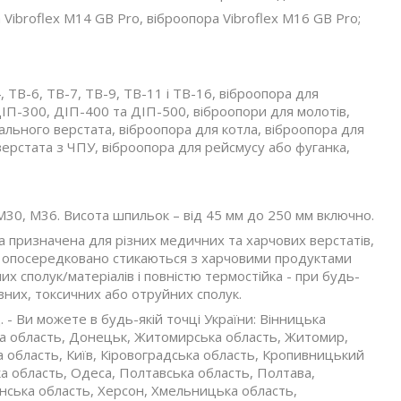
 Vibroflex М14 GB Pro, віброопора Vibroflex М16 GB Pro;
 ТВ-6, ТВ-7, ТВ-9, ТВ-11 і ТВ-16, віброопора для
ДІП-300, ДІП-400 та ДІП-500, віброопори для молотів,
вального верстата, віброопора для котла, віброопора для
верстата з ЧПУ, віброопора для рейсмусу або фуганка,
30, М36. Висота шпильок – від 45 мм до 250 мм включно.
а призначена для різних медичних та харчових верстатів,
 чи опосередковано стикаються з харчовими продуктами
х сполук/матеріалів і повністю термостійка - при будь-
них, токсичних або отруйних сполук.
- Ви можете в будь-якій точці України: Вінницька
ка область, Донецьк, Житомирська область, Житомир,
ка область, Київ, Кіровоградська область, Кропивницький
ка область, Одеса, Полтавська область, Полтава,
сонська область, Херсон, Хмельницька область,