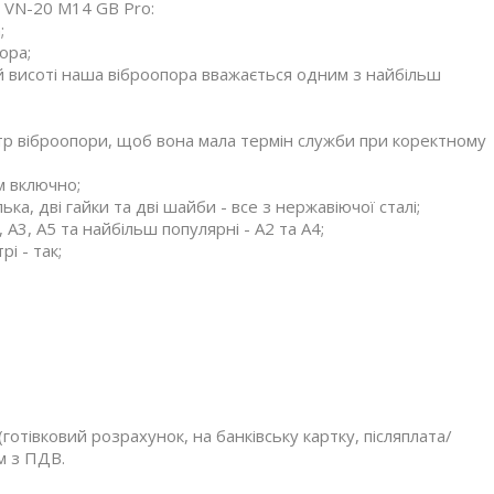
 VN-20 M14 GB Pro:
;
ора;
й висоті наша віброопора вважається одним з найбільш
тр віброопори, щоб вона мала термін служби при коректному
м включно;
ка, дві гайки та дві шайби - все з нержавіючої сталі;
А3, А5 та найбільш популярні - А2 та А4;
і - так;
(готівковий розрахунок, на банківську картку, післяплата/
м з ПДВ.