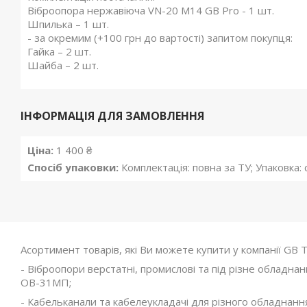
Віброопора нержавіюча VN-20 M14 GB Pro - 1 шт.
Шпилька – 1 шт.
- за окремим (+100 грн до вартості) запитом покупця:
Гайка – 2 шт.
Шайба – 2 шт.
ІНФОРМАЦІЯ ДЛЯ ЗАМОВЛЕННЯ
Ціна:
1 400 ₴
Спосіб упаковки:
Комплектація: повна за ТУ; Упаковка: 
Асортимент товарів, які Ви можете купити у компанії GB T
- Віброопори верстатні, промислові та під різне обладн
ОВ-31МП;
- Кабельканали та кабелеукладачі для різного обладнанн