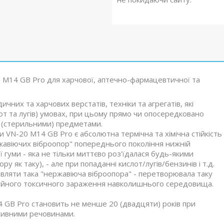
 M14 GB Pro для харчової, аптечно-фармацевтичної та
них та харчових верстатів, техніки та агрегатів, які
т та лугів) умовах, при цьому прямо чи опосередковано
 (стерильними) предметами.
VN-20 M14 GB Pro є абсолютна термічна та хімічна стійкість
ржавіючих віброопор" попереднього покоління нижній
 гуми - яка не тільки миттєво роз'їдалася будь-якими
 як таку), - але при попаданні кислот/лугів/бензинів і т.д.
оявляти така "нержавіюча віброопора" - перетворювала таку
руйного токсичного зараження навколишнього середовища.
 GB Pro становить не менше 20 (двадцяти) років при
есивними речовинами.