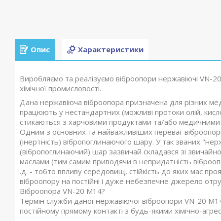
Опис
Характеристики
Виробляємо та реалізуємо віброопори нержавіючі VN-20
хімічної промисловості.
Дана нержавіюча віброопора призначена для різних медич
працюють у нестандартних (можливі протоки олій, кисло
стикаються з харчовими продуктами та/або медичними
Одним з основних та найважливіших переваг віброопори 
(інертність) вібропоглинаючого шару. У так званих "не
(вібропоглинаючий) шар зазвичай складався зі звичайної
маслами (тим самим приводячи в непридатність віброопору
.д. - тобто впливу середовищ, стійкість до яких має пр
віброопору на постійні і дуже небезпечне джерело от
Віброопора VN-20 M14?
Термін служби даної нержавіючої віброопори VN-20 M14
постійному прямому контакті з будь-якими хімічно-агр