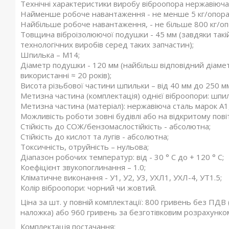
Технічні характеристики виробу віброопора нержавіюча
Найменше робоче навантаження - не менше 5 кг/опора
Найбільше робоче навантаження, - не більше 800 кг/оп
Товщина віброізолюючої подушки - 45 мм (завдяки такі
технологічних виробів серед таких запчастин);
Шпилька – М14;
Діаметр подушки - 120 мм (найбільш відповідний діаме
використанні ≈ 20 років);
Висота різьбової частини шпильки – від 40 мм до 250 м
Метизна частина (комплектація) однієї віброопори: шпиль
Метизна частина (матеріал): нержавіюча сталь марок А1, 
Можливість роботи зовні будівлі або на відкритому повітр
Стійкість до СОЖ/бензомаслостійкість - абсолютна;
Стійкість до кислот та лугів - абсолютна;
Токсичність, отруйність – нульова;
Діапазон робочих температур: від - 30 ° С до + 120 ° С;
Коефіцієнт звукопоглинання – 1.0;
Кліматичне виконання - У1, У2, У3, УХЛ1, УХЛ-4, УТ1.5;
Колір віброопори: чорний чи жовтий.
Ціна за шт. у повній комплектації: 800 гривень без ПДВ 
наложка) або 960 гривень за безготівковим розрахунко
Комплектація постачання: