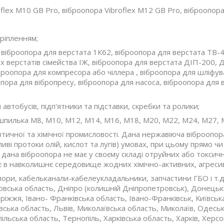
roflex М10 GB Pro, віброопора Vibroflex М12 GB Pro, віброопора
кріпленням;
 віброопора для верстата 1К62, віброопора для верстата ТВ-4,
х верстатів сімейства ІЖ, віброопора для верстата ДІП-200, 
віброопора для компресора або чіллера , віброопора для шліфу
пора для вібропресу, віброопора для насоса, віброопора для 
автобусів, підп'ятники та підставки, скребки та ролики;
шпилька М8, М10, М12, М14, М16, М18, М20, М22, М24, М27, М
тичної та хімічної промисловості. Дана нержавіюча віброопор
ливі протоки олій, кислот та лугів) умовах, при цьому прямо
ана віброопора не має у своєму складі отруйних або токсични
є в навколишнє середовище жодних хімічно-активних, агресив
ри, кабельканали-кабелеукладальники, запчастини ГБО і т.д. 
ровська область, Дніпро (колишній Дніпропетровськ), Донець
ріжжя, Івано- Франківська область, Івано-Франківськ, Київсь
івська область, Львів, Миколаївська область, Миколаїв, Одесь
пільська область, Тернопіль, Харківська область, Харків, Хер