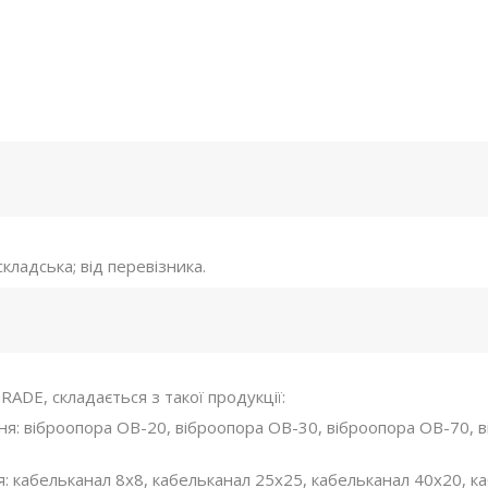
складська; від перевізника.
RADE, складається з такої продукції:
ання: віброопора ОВ-20, віброопора ОВ-30, віброопора ОВ-70,
я: кабельканал 8х8, кабельканал 25х25, кабельканал 40х20, 