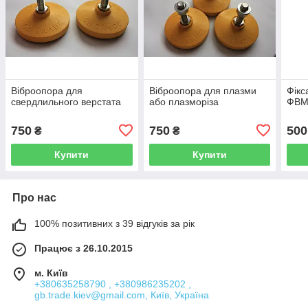
Віброопора для
Віброопора для плазми
Фікс
свердлильного верстата
або плазморіза
ФВМ
750
750
500
₴
₴
Купити
Купити
Про нас
100% позитивних з 39 відгуків за рік
Працює з 26.10.2015
м. Київ
+380635258790 , +380986235202 ,
gb.trade.kiev@gmail.com, Київ, Україна