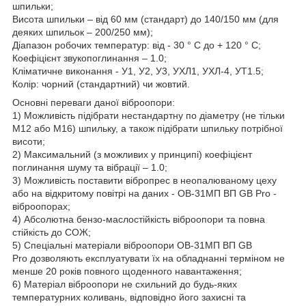
шпильки;
Висота шпильки – від 60 мм (стандарт) до 140/150 мм (для
деяких шпильок – 200/250 мм);
Діапазон робочих температур: від - 30 ° С до + 120 ° С;
Коефіцієнт звукопоглинання – 1.0;
Кліматичне виконання - У1, У2, У3, УХЛ1, УХЛ-4, УТ1.5;
Колір: чорний (стандартний) чи жовтий.
Основні переваги даної віброопори:
1) Можливість підібрати нестандартну по діаметру (не тільки
М12 або М16) шпильку, а також підібрати шпильку потрібної
висоти;
2) Максимальний (з можливих у принципі) коефіцієнт
поглинання шуму та вібрації – 1.0;
3) Можливість поставити вібропрес в неопалюваному цеху
або на відкритому повітрі на даних - ОВ-31МП ВП GB Pro -
віброопорах;
4) Абсолютна бензо-маслостійкість віброопори та повна
стійкість до СОЖ;
5) Спеціальні матеріали віброопори ОВ-31МП ВП GB
Pro дозволяють експлуатувати їх на обладнанні терміном не
менше 20 років повного щоденного навантаження;
6) Матеріал віброопори не схильний до будь-яких
температурних коливань, відповідно його захисні та