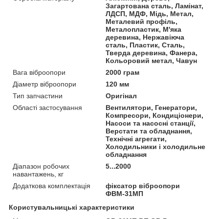
Загартована сталь, Ламінат,
ЛДСП, МДФ, Мідь, Метал,
Металевий профіль,
Металопластик, М'яка
деревина, Нержавіюча
сталь, Пластик, Сталь,
Тверда деревина, Фанера,
Кольоровий метал, Чавун
Вага віброопори
2000 грам
Діаметр віброопори
120 мм
Тип запчастини
Оригінал
Області застосування
Вентилятори, Генератори,
Компресори, Кондиціонери,
Насоси та насосні станції,
Верстати та обладнання,
Технічні агрегати,
Холодильники і холодильне
обладнання
Діапазон робочих
5...2000
навантажень, кг
Додаткова комплектація
фіксатор віброопори
ФВМ-31МП
Користувальницькі характеристики