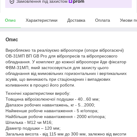
Замовлення під захистом
Опис
Характеристики
Доставка
Оплата
Умови п
Опис
Виробляємо та реалізуємо віброопори (опори віброгасючі)
ОВ-31МП ВП GB Pro для вібропресів та вібропресового
обладнання. У комплект до кожної віброопори йде фіксатор
ФВМ-31МП, який застосовується для захисту цього
обладнання від мимовільних горизонтальних і вертикальних
зсувів, що виникають при стаціонарних і випадкових
коливаннях в процесі його роботи.
Технічні характеристики виробу:
Товщина віброізолюючої подушки - 40...60 мм;
Діапазон робочих навантажень, кг - 5...2000;
Найменше робоче навантаження - 5 кг/опора;
Найбільше робоче навантаження - 2000 кг/опора;
Шпилька - М12 чи М16;
Діаметр подушки – 120 мм;
Загальна висота - від 115 мм до 300 мм, залежно від висоти