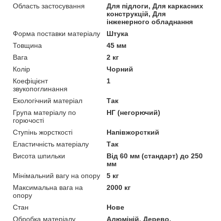
Область застосування
Для підлоги, Для каркасних
конструкцій, Для
інженерного обладнання
Форма поставки матеріалу
Штука
Товщина
45 мм
Вага
2 кг
Колір
Чорний
Коефіцієнт
1
звукопоглинання
Екологічний матеріал
Так
Група матеріалу по
НГ (негорючий)
горючості
Ступінь жорсткості
Напівжорсткий
Еластичність матеріалу
Так
Висота шпильки
Від 60 мм (стандарт) до 250
мм
Мінімальний вагу на опору
5 кг
Максимальна вага на
2000 кг
опору
Стан
Нове
Обробка матеріалу
Алюміній, Дерево,