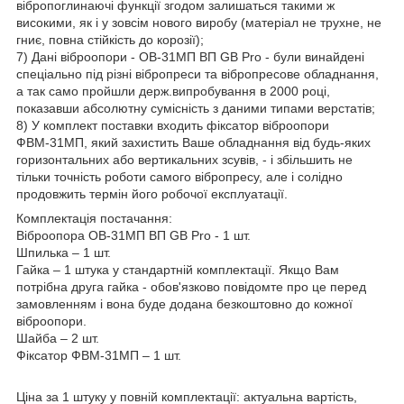
вібропоглинаючі функції згодом залишаться такими ж
високими, як і у зовсім нового виробу (матеріал не трухне, не
гниє, повна стійкість до корозії);
7) Дані віброопори - ОВ-31МП ВП GB Pro - були винайдені
спеціально під різні вібропреси та вібропресове обладнання,
а так само пройшли держ.випробування в 2000 році,
показавши абсолютну сумісність з даними типами верстатів;
8) У комплект поставки входить фіксатор віброопори
ФВМ-31МП, який захистить Ваше обладнання від будь-яких
горизонтальних або вертикальних зсувів, - і збільшить не
тільки точність роботи самого вібропресу, але і солідно
продовжить термін його робочої експлуатації.
Комплектація постачання:
Віброопора ОВ-31МП ВП GB Pro - 1 шт.
Шпилька – 1 шт.
Гайка – 1 штука у стандартній комплектації. Якщо Вам
потрібна друга гайка - обов'язково повідомте про це перед
замовленням і вона буде додана безкоштовно до кожної
віброопори.
Шайба – 2 шт.
Фіксатор ФВМ-31МП – 1 шт.
Ціна за 1 штуку у повній комплектації: актуальна вартість,