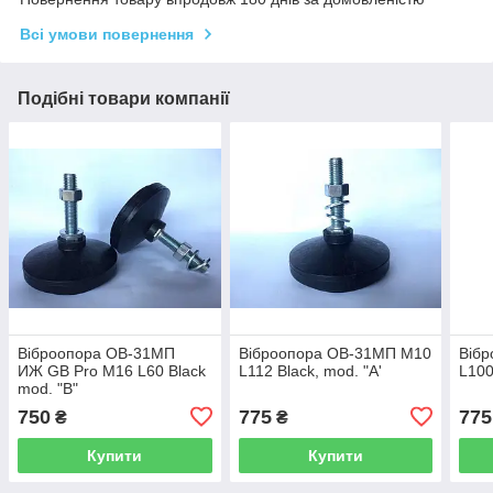
Всі умови повернення
Подібні товари компанії
Віброопора ОВ-31МП
Віброопора ОВ-31МП М10
Віб
ИЖ GB Pro M16 L60 Black
L112 Black, mod. "A'
L100
mod. "B"
750
775
775
₴
₴
Купити
Купити