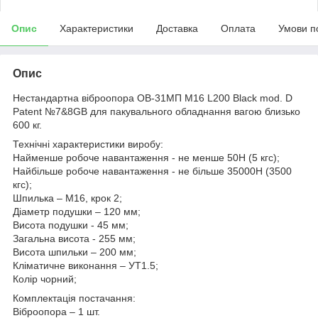
Опис
Характеристики
Доставка
Оплата
Умови п
Опис
Нестандартна віброопора ОВ-31МП М16 L200 Black mod. D
Patent №7&8GB для пакувального обладнання вагою близько
600 кг.
Технічні характеристики виробу:
Найменше робоче навантаження - не менше 50Н (5 кгс);
Найбільше робоче навантаження - не більше 35000Н (3500
кгс);
Шпилька – М16, крок 2;
Діаметр подушки – 120 мм;
Висота подушки - 45 мм;
Загальна висота - 255 мм;
Висота шпильки – 200 мм;
Кліматичне виконання – УТ1.5;
Колір чорний;
Комплектація постачання:
Віброопора – 1 шт.