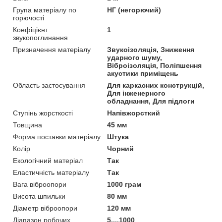
Група матеріалу по
НГ (негорючий)
горючості
Коефіцієнт
1
звукопоглинання
Призначення матеріалу
Звукоізоляція, Зниження
ударного шуму,
Віброізоляція, Поліпшення
акустики приміщень
Область застосування
Для каркасних конструкцій,
Для інженерного
обладнання, Для підлоги
Ступінь жорсткості
Напівжорсткий
Товщина
45 мм
Форма поставки матеріалу
Штука
Колір
Чорний
Екологічний матеріал
Так
Еластичність матеріалу
Так
Вага віброопори
1000 грам
Висота шпильки
80 мм
Діаметр віброопори
120 мм
Діапазон робочих
5....1000