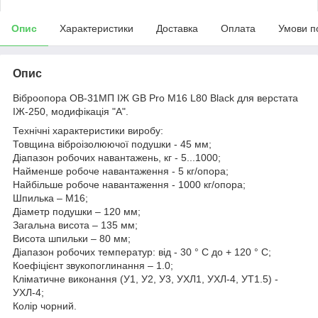
Опис
Характеристики
Доставка
Оплата
Умови п
Опис
Віброопора ОВ-31МП ІЖ GB Pro M16 L80 Black для верстата
ІЖ-250, модифікація "A".
Технічні характеристики виробу:
Товщина віброізолюючої подушки - 45 мм;
Діапазон робочих навантажень, кг - 5...1000;
Найменше робоче навантаження - 5 кг/опора;
Найбільше робоче навантаження - 1000 кг/опора;
Шпилька – М16;
Діаметр подушки – 120 мм;
Загальна висота – 135 мм;
Висота шпильки – 80 мм;
Діапазон робочих температур: від - 30 ° С до + 120 ° С;
Коефіцієнт звукопоглинання – 1.0;
Кліматичне виконання (У1, У2, У3, УХЛ1, УХЛ-4, УТ1.5) -
УХЛ-4;
Колір чорний.