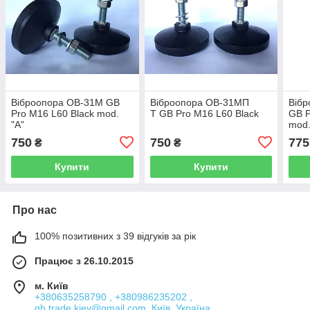
Віброопора ОВ-31М GB
Віброопора ОВ-31МП
Віб
Pro M16 L60 Black mod.
Т GB Pro M16 L60 Black
GB P
"A"
mod.
750
750
775
₴
₴
Купити
Купити
Про нас
100% позитивних з 39 відгуків за рік
Працює з 26.10.2015
м. Київ
+380635258790 , +380986235202 ,
gb.trade.kiev@gmail.com, Київ, Україна