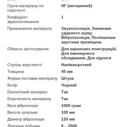
Група матеріалу по
НГ (негорючий)
горючості
Коефіцієнт
1
звукопоглинання
Призначення матеріалу
Звукоізоляція, Зниження
ударного шуму,
Віброізоляція, Поліпшення
акустики приміщень
Область застосування
Для каркасних конструкцій,
Для інженерного
обладнання, Для підлоги
Ступінь жорсткості
Напівжорсткий
Товщина
45 мм
Форма поставки матеріалу
Штука
Колір
Чорний
Екологічний матеріал
Так
Еластичність матеріалу
Так
Вага віброопори
1000 грам
Висота шпильки
100 мм
Діаметр віброопори
120 мм
Діапазон робочих
5....3500