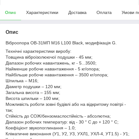
Опис
Характеристики
Доставка
Оплата
Умови п
Опис
Віброопора ОВ-31МП M16 L100 Black, модифікація G.
Технічні характеристики виробу:
Товщина віброізолюючої подушки - 45 мм;
Діапазон робочих навантажень, кг - 5...3500;
Найменше робоче навантаження - 5 кг/опора;
Найбільше робоче навантаження – 3500 кг/опора;
Шпилька – М16;
Діаметр подушки – 120 мм;
Загальна висота – 155 мм;
Висота шпильки – 100 мм;
Можливість роботи зовні будівлі або на відкритому повітрі -
так;
Стійкість до СОЖ/бензомаслостійкість - абсолютна;
Діапазон робочих температур: від - 30 ° С до + 120 ° С;
Коефіцієнт звукопоглинання – 1.0;
Кліматичне виконання (У1, У2, У3, УХЛ1, УХЛ-4, УТ1.5) - У1;