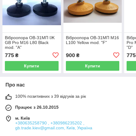
Віброопора ОВ-31МП ІЖ
Віброопора ОВ-31МП M16
Віб
GB Pro M16 L80 Black
L100 Yellow mod. "F"
Pro 
mod. "A"
"D"
775
900
775
₴
₴
Купити
Купити
Про нас
100% позитивних з 39 відгуків за рік
Працює з 26.10.2015
м. Київ
+380635258790 , +380986235202 ,
gb.trade.kiev@gmail.com, Київ, Україна