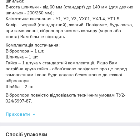
шпильки;
Висота шпильки - від 60 мм (стандарт) до 140 мм (для деяких
шпильок - 200/250 мм);
Кліматичне виконання - У1, У2, У3, УХЛ1, УХЛ-4, УТ1.5;
Колір – чорний (стандартний), жовтий. Повідомте, будь ласка,
при замовленні, віброопора якогось кольору (чорна або
жовта) Вам більше підходить.
Комплектація постачання:
Віброопора – 1 шт.
Шпилька – 1 шт.
Гайка – 1 штука у стандартній комплектації. Якщо Вам
потрібна друга гайка - обов'язково повідомте про це перед
замовленням і вона буде додана безкоштовно до кожної
віброопори.
Шайба – 2 шт.
Віброопори повністю відповідають технічним умовам ТУ2-
024/5997-87.
Приховати
Спосіб упаковки