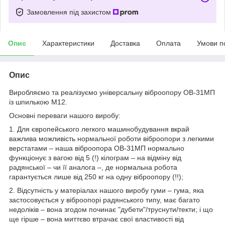
Замовлення під захистом
Опис
Характеристики
Доставка
Оплата
Умови п
Опис
Виробляємо та реалізуємо універсальну віброопору ОВ-31МП
із шпилькою М12.
Основні переваги нашого виробу:
1. Для європейського легкого машинобудування вкрай
важлива можливість нормальної роботи віброопори з легкими
верстатами – наша віброопора ОВ-31МП нормально
функціонує з вагою від 5 (!) кілограм – на відміну від
радянської – чи її аналога –, де нормальна робота
гарантується лише від 250 кг на одну віброопору (!!);
2. Відсутність у матеріалах нашого виробу гуми – гума, яка
застосовується у віброопорі радянського типу, має багато
недоліків – вона згодом починає "дубети"/труснути/текти; і що
ще гірше – вона миттєво втрачає свої властивості від