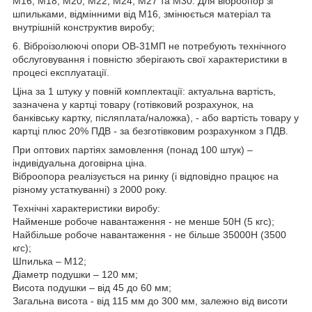
М16, М18, М20, М22, М24, М27 та М30. Для віброопор зі
шпильками, відмінними від М16, змінюється матеріал та
внутрішній конструктив виробу;
6. Віброізолюючі опори ОВ-31МП не потребують технічного
обслуговування і повністю зберігають свої характеристики в
процесі експлуатації.
Ціна за 1 штуку у повній комплектації: актуальна вартість,
зазначена у картці товару (готівковий розрахунок, на
банківську картку, післяплата/наложка), - або вартість товару у
картці плюс 20% ПДВ - за безготівковим розрахунком з ПДВ.
При оптових партіях замовлення (понад 100 штук) –
індивідуальна договірна ціна.
Віброопора реалізується на ринку (і відповідно працює на
різному устаткуванні) з 2000 року.
Технічні характеристики виробу:
Найменше робоче навантаження - не менше 50Н (5 кгс);
Найбільше робоче навантаження - не більше 35000Н (3500
кгс);
Шпилька – М12;
Діаметр подушки – 120 мм;
Висота подушки – від 45 до 60 мм;
Загальна висота - від 115 мм до 300 мм, залежно від висоти