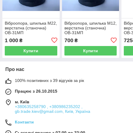
Віброопора, шпилька М22,
Віброопора, шпилька М12,
Вібр
верстатна (станочна)
верстатна (станочна)
верс
ОВ-31МП
ОВ-31МП
ОВ-
1 000
700
725
₴
₴
Купити
Купити
Про нас
100% позитивних з 39 відгуків за рік
Працює з 26.10.2015
м. Київ
+380635258790 , +380986235202 ,
gb.trade.kiev@gmail.com, Київ, Україна
Контакти
Сьогодні працює з 07:00 до 22:00