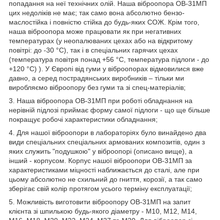
попадання на неї технічних олій. Наша віброопора ОВ-31МП
цих недоліків не має; так само вона абсолютно бензо-
маслостійка і повністю стійка до будь-яких СОЖ. Крім того,
наша віброопора може працювати як при негативних
температурах (у неопалюваних цехах або на відкритому
повітрі: до -30 °С), так і в спеціальних гарячих цехах
(температура повітря понад +56 °С, температура підлоги - до
+120 °С) ). У Європі від гуми у віброопорах відмовилися вже
давно, а серед пострадянських виробників – тільки ми
виробляємо віброопору без гуми та зі спец-матеріалів;
3. Наша віброопора ОВ-31МП при роботі обладнання на
нерівній підлозі приймає форму самої підлоги - що ще більше
покращує робочі характеристики обладнання;
4. Для нашої віброопори в лабораторіях було винайдено два
види спеціальних спеціальних армованих композитів, один з
яких служить "подушкою" у віброопорі (описано вище), а
інший - корпусом. Корпус нашої віброопори ОВ-31МП за
характеристиками міцності наближається до сталі, але при
цьому абсолютно не схильний до гниття, корозії, а так само
зберігає свій колір протягом усього терміну експлуатації;
5. Можливість виготовити віброопору ОВ-31МП на запит
клієнта зі шпилькою будь-якого діаметру - М10, М12, М14,