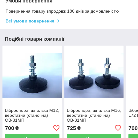
Умови повернення
Повернення товару впродовж 180 днів за домовленістю
Всі умови повернення
Подібні товари компанії
Віброопора, шпилька М12,
Віброопора, шпилька М16,
Віб
верстатна (станочна)
верстатна (станочна)
L72 
ОВ-31МП
ОВ-31МП
700
725
700
₴
₴