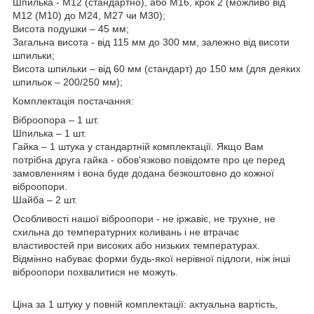
Шпилька - М12 (стандартно), або М16, крок 2 (можливо від
М12 (М10) до М24, М27 чи М30);
Висота подушки – 45 мм;
Загальна висота - від 115 мм до 300 мм, залежно від висоти
шпильки;
Висота шпильки – від 60 мм (стандарт) до 150 мм (для деяких
шпильок – 200/250 мм);
Комплектація постачання:
Віброопора – 1 шт.
Шпилька – 1 шт.
Гайка – 1 штука у стандартній комплектації. Якщо Вам
потрібна друга гайка - обов'язково повідомте про це перед
замовленням і вона буде додана безкоштовно до кожної
віброопори.
Шайба – 2 шт.
Особливості нашої віброопори - не іржавіє, не трухне, не
схильна до температурних коливань і не втрачає
властивостей при високих або низьких температурах.
Відмінно набуває форми будь-якої нерівної підлоги, ніж інші
віброопори похвалитися не можуть.
Ціна за 1 штуку у повній комплектації: актуальна вартість,