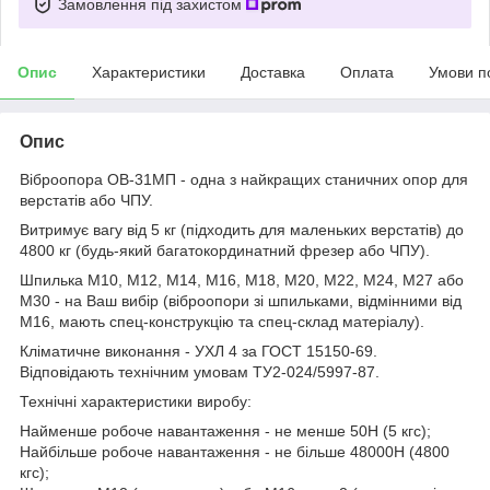
Замовлення під захистом
Опис
Характеристики
Доставка
Оплата
Умови п
Опис
Віброопора ОВ-31МП - одна з найкращих станичних опор для
верстатів або ЧПУ.
Витримує вагу від 5 кг (підходить для маленьких верстатів) до
4800 кг (будь-який багатокординатний фрезер або ЧПУ).
Шпилька М10, М12, М14, М16, М18, М20, М22, М24, М27 або
М30 - на Ваш вибір (віброопори зі шпильками, відмінними від
М16, мають спец-конструкцію та спец-склад матеріалу).
Кліматичне виконання - УХЛ 4 за ГОСТ 15150-69.
Відповідають технічним умовам ТУ2-024/5997-87.
Технічні характеристики виробу:
Найменше робоче навантаження - не менше 50Н (5 кгс);
Найбільше робоче навантаження - не більше 48000Н (4800
кгс);