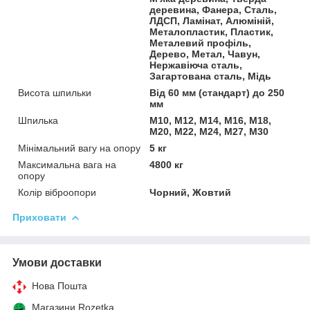
деревина, Фанера, Сталь,
ЛДСП, Ламінат, Алюміній,
Металопластик, Пластик,
Металевий профіль,
Дерево, Метал, Чавун,
Нержавіюча сталь,
Загартована сталь, Мідь
Висота шпильки
Від 60 мм (стандарт) до 250
мм
Шпилька
М10, М12, М14, М16, М18,
М20, М22, М24, М27, М30
Мінімальний вагу на опору
5 кг
Максимальна вага на
4800 кг
опору
Колір віброопори
Чорний, Жовтий
Приховати
Умови доставки
Нова Пошта
Магазини Rozetka