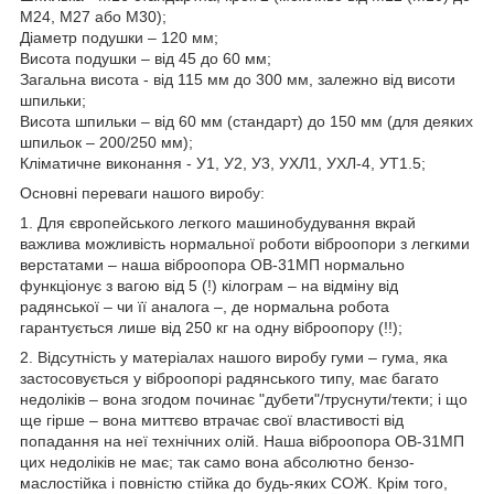
М24, М27 або М30);
Діаметр подушки – 120 мм;
Висота подушки – від 45 до 60 мм;
Загальна висота - від 115 мм до 300 мм, залежно від висоти
шпильки;
Висота шпильки – від 60 мм (стандарт) до 150 мм (для деяких
шпильок – 200/250 мм);
Кліматичне виконання - У1, У2, У3, УХЛ1, УХЛ-4, УТ1.5;
Основні переваги нашого виробу:
1. Для європейського легкого машинобудування вкрай
важлива можливість нормальної роботи віброопори з легкими
верстатами – наша віброопора ОВ-31МП нормально
функціонує з вагою від 5 (!) кілограм – на відміну від
радянської – чи її аналога –, де нормальна робота
гарантується лише від 250 кг на одну віброопору (!!);
2. Відсутність у матеріалах нашого виробу гуми – гума, яка
застосовується у віброопорі радянського типу, має багато
недоліків – вона згодом починає "дубети"/труснути/текти; і що
ще гірше – вона миттєво втрачає свої властивості від
попадання на неї технічних олій. Наша віброопора ОВ-31МП
цих недоліків не має; так само вона абсолютно бензо-
маслостійка і повністю стійка до будь-яких СОЖ. Крім того,