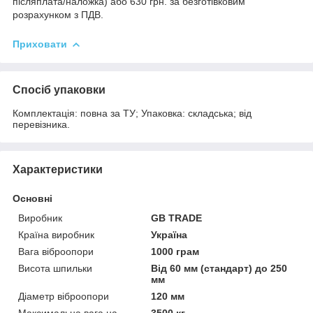
післяплата/наложка) або 630 грн. за безготівковим
розрахунком з ПДВ.
Приховати
Спосіб упаковки
Комплектація: повна за ТУ; Упаковка: складська; від
перевізника.
Характеристики
Основні
Виробник
GB TRADE
Країна виробник
Україна
Вага віброопори
1000 грам
Висота шпильки
Від 60 мм (стандарт) до 250
мм
Діаметр віброопори
120 мм
Максимальна вага на
3500 кг