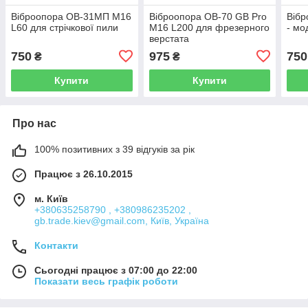
Віброопора ОВ-31МП М16
Віброопора ОВ-70 GB Pro
Вібр
L60 для стрічкової пили
M16 L200 для фрезерного
- мо
верстата
750
975
750
₴
₴
Купити
Купити
Про нас
100% позитивних з 39 відгуків за рік
Працює з 26.10.2015
м. Київ
+380635258790 , +380986235202 ,
gb.trade.kiev@gmail.com, Київ, Україна
Контакти
Сьогодні працює з 07:00 до 22:00
Показати весь графік роботи