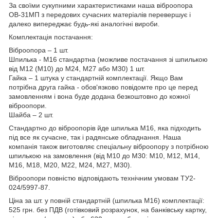
За своїми сукупними характеристиками наша віброопора
ОВ-31МП з передових сучасних матеріалів перевершує і
далеко випереджає будь-які аналогічні вироби.
Комплектація постачання:
Віброопора – 1 шт.
Шпилька - М16 стандартна (можливе постачання зі шпилькою
від М12 (М10) до М24, М27 або М30) 1 шт.
Гайка – 1 штука у стандартній комплектації. Якщо Вам
потрібна друга гайка - обов'язково повідомте про це перед
замовленням і вона буде додана безкоштовно до кожної
віброопори.
Шайба – 2 шт.
Стандартно до віброопорів йде шпилька М16, яка підходить
під все як сучасне, так і радянське обладнання. Наша
компанія також виготовляє спеціальну віброопору з потрібною
шпилькою на замовлення (від М10 до М30: М10, М12, М14,
М16, М18, М20, М22, М24, М27, М30).
Віброопори повністю відповідають технічним умовам ТУ2-
024/5997-87.
Ціна за шт. у повній стандартній (шпилька М16) комплектації:
525 грн. без ПДВ (готівковий розрахунок, на банківську картку,