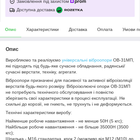
Замовлення під захистом
Доступна доставка
Опис
Характеристики
Доставка
Оплата
Умови п
Опис
Виробляємо та реалізуємо
універсальні віброопори
ОВ-31МП,
які підходять під будь-яке сучасне обладнання, радянські/
сучасні верстати, техніку, агрегати.
Віброопори призначені для пасивної та активної віброізоляції
верстатів будь-якого розміру. Віброізолюючі опори ОВ-31МП
не потребують технічного обслуговування і повністю
зберігають свої характеристики в процесі експлуатації. Не
схильні до корозії, не гниють, не трухнуть і не деформуються.
Технічні характеристики виробу:
Найменше робоче навантаження - не менше 50Н (5 кгс);
Найбільше робоче навантаження - не більше 35000Н (3500
кгс);
Шпилька - М16 стандартна, крок 2 (можливо від М12 (М10) до