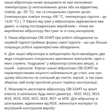
наша віброопора може працювати як при негативних
температурах (у неопалюваних цехах або на відкритому
повітрі: до -30 °С), так і в спеціальних гарячих цехах
(температура повітря понад +56 °С, температура підлоги - до
+120 °С) ). У Європі від гуми у віброопорах відмовилися вже
давно, а серед пострадянських виробників – тільки ми
виробляємо віброопору без гуми та зі спец-матеріалів;
3. Наша віброопора ОВ-31МП при роботі обладнання на
нерівній підлозі приймає форму самої підлоги - що ще більше
покращує робочі характеристики обладнання;
4. Для нашої віброопори в лабораторіях було винайдено два
види спеціальних спеціальних армованих композитів, один з
яких служить "подушкою" у віброопорі (описано вище), а
інший - корпусом. Корпус нашої віброопори ОВ-31МП за
характеристиками міцності наближається до сталі, але при
цьому абсолютно не схильний до гниття, корозії, а так само
зберігає свій колір протягом усього терміну експлуатації;
5. Можливість виготовити віброопору ОВ-31МП на запит
клієнта зі шпилькою будь-якого діаметру - М10, М12, М14,
М16, М18, М20, М22, М24, М27 та М30. Для віброопор зі
шпильками, відмінними від М16, змінюється матеріал та
внутрішній конструктив виробу;